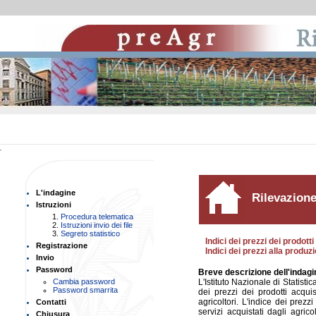
Elenco
delle
sezioni
L'indagine
del
Rilevazione
Istruzioni
sito
Procedura telematica
Istruzioni invio dei file
Segreto statistico
Indici dei prezzi dei prodotti
Registrazione
Indici dei prezzi alla produz
Invio
Password
Breve descrizione dell'indagi
Cambia password
L'Istituto Nazionale di Statistic
Password smarrita
dei prezzi dei prodotti acquis
agricoltori. L'indice dei prezz
Contatti
servizi acquistati dagli agrico
Chiusura