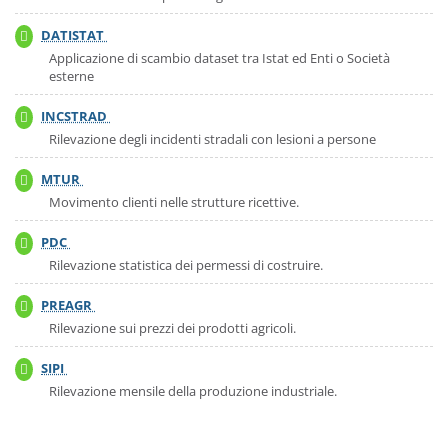
Le
indagini
DATISTAT
Rilevazione
possono
attiva
Applicazione di scambio dataset tra Istat ed Enti o Società
essere:
esterne
in
corso,
in
INCSTRAD
Rilevazione
via
attiva
Rilevazione degli incidenti stradali con lesioni a persone
di
chiusura
MTUR
Rilevazione
oppure
attiva
Movimento clienti nelle strutture ricettive.
concluse.
PDC
Rilevazione
attiva
Rilevazione statistica dei permessi di costruire.
PREAGR
Rilevazione
attiva
Rilevazione sui prezzi dei prodotti agricoli.
SIPI
Rilevazione
attiva
Rilevazione mensile della produzione industriale.