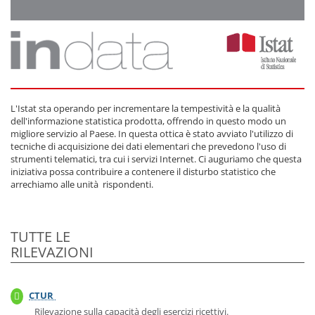
Vai
menu
principale
direttamente
a:
Contenuto
Inizio
Contenuto
L'Istat sta operando per incrementare la tempestività e la qualità
dell'informazione statistica prodotta, offrendo in questo modo un
migliore servizio al Paese. In questa ottica è stato avviato l'utilizzo di
tecniche di acquisizione dei dati elementari che prevedono l'uso di
strumenti telematici, tra cui i servizi Internet. Ci auguriamo che questa
iniziativa possa contribuire a contenere il disturbo statistico che
arrechiamo alle unità rispondenti.
Inizio
TUTTE LE
Contenuto
RILEVAZIONI
Lista
delle
rilevazioni
CTUR
Rilevazione
statistiche
attiva
Rilevazione sulla capacità degli esercizi ricettivi.