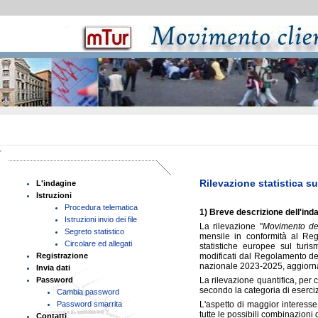
Elenco
delle
Rilevazione statistica su
L'indagine
sezioni
Istruzioni
del
Procedura telematica
sito
1) Breve descrizione dell'ind
Istruzioni invio dei file
La rilevazione "
Movimento dei 
Segreto statistico
mensile in conformità al Re
Circolare ed allegati
statistiche europee sul tur
Registrazione
modificati dal Regolamento d
nazionale 2023-2025, aggiorn
Invia dati
Password
La rilevazione quantifica, per 
secondo la categoria di esercizi
Cambia password
Password smarrita
L'aspetto di maggior interesse 
tutte le possibili combinazioni
Contatti