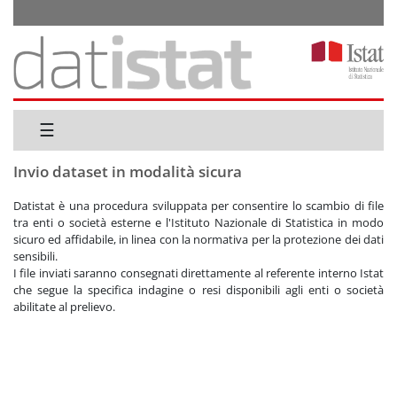
Inizio pagina
Contenuto
MENU'
☰
Inizio Contenuto
Invio dataset in modalità sicura
Datistat è una procedura sviluppata per consentire lo scambio di file
tra enti o società esterne e l'Istituto Nazionale di Statistica in modo
sicuro ed affidabile, in linea con la normativa per la protezione dei dati
sensibili.
I file inviati saranno consegnati direttamente al referente interno Istat
che segue la specifica indagine o resi disponibili agli enti o società
abilitate al prelievo.
Informazioni aggiuntive